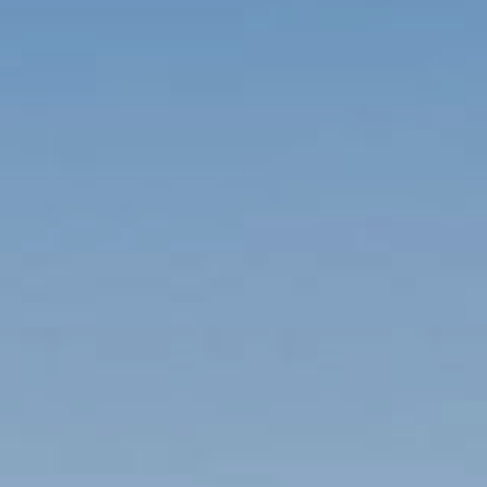
Monumentos de Consuegra
Artesanía
Historia
Naturaleza en Consuegra
Curiosidades
Saborea
Gastronomía Consuegra
Dónde comer
Descanso
Contacto