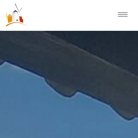
Inicio
Agenda
Experiencias
Fiestas
Actividades Consuegra
Comercio local
Descubre