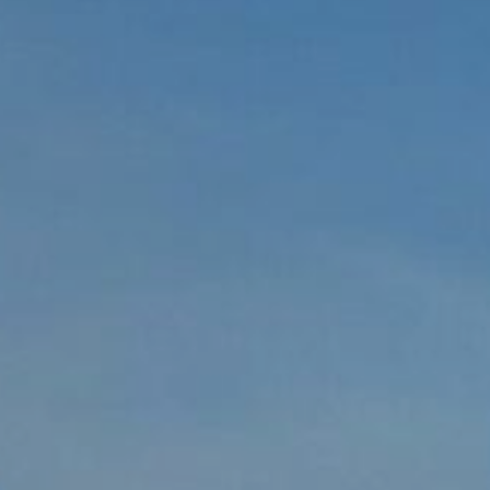
Monumentos de Consuegra
Artesanía
Historia
Naturaleza en Consuegra
Curiosidades
Saborea
Gastronomía Consuegra
Dónde comer
Descanso
Contacto