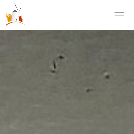
Inicio
Agenda
Experiencias
Fiestas
Actividades Consuegra
Comercio local
Descubre