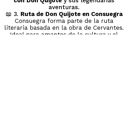
con Don Quijote
y sus legendarias
aventuras.
📖 3.
Ruta de Don Quijote en Consuegra
Consuegra forma parte de la ruta
literaria basada en la obra de Cervantes.
Ideal para amantes de la cultura y el
turismo literario.
🏘️ 4.
Qué ver en el
casco histórico de
Consuegra
Pasear por el centro es una
experiencia
tranquila y auténtica.
🍽️ 5.
Gastronomía típica manchega en
Consuegra
Entre los platos más destacados:
Pisto manchego
Migas
Queso manchego
🎭 6.
Fiesta de la Rosa del Azafrán
La Fiesta de la
Rosa del Azafrán
es uno