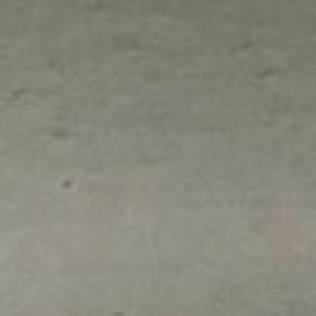
Monumentos de Consuegra
Artesanía
Historia
Naturaleza en Consuegra
Curiosidades
Saborea
Gastronomía Consuegra
Dónde comer
Descanso
Contacto