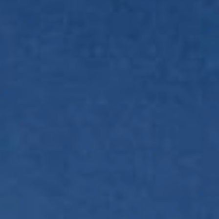
Monumentos de Consuegra
Artesanía
Historia
Naturaleza en Consuegra
Curiosidades
Saborea
Gastronomía Consuegra
Dónde comer
Descanso
Contacto