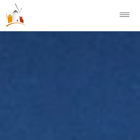
Inicio
Agenda
Experiencias
Fiestas
Actividades Consuegra
Comercio local
Descubre