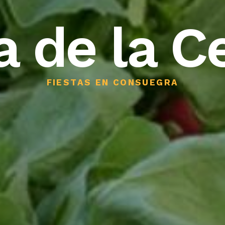
 de la C
FIESTAS EN CONSUEGRA