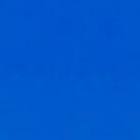
Monumentos de Consuegra
Artesanía
Historia
Naturaleza en Consuegra
Curiosidades
Saborea
Gastronomía Consuegra
Dónde comer
Descanso
Contacto