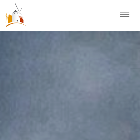
Inicio
Agenda
Experiencias
Fiestas
Actividades Consuegra
Comercio local
Descubre