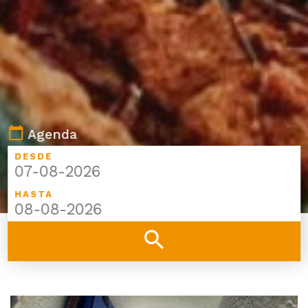
calendar_today
Agenda
DESDE
HASTA
search