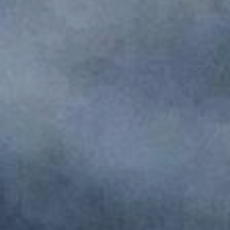
Monumentos de Consuegra
Artesanía
Historia
Naturaleza en Consuegra
Curiosidades
Saborea
Gastronomía Consuegra
Dónde comer
Descanso
Contacto