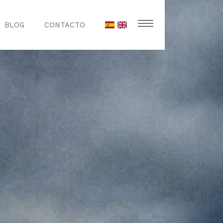
BLOG
CONTACTO
de