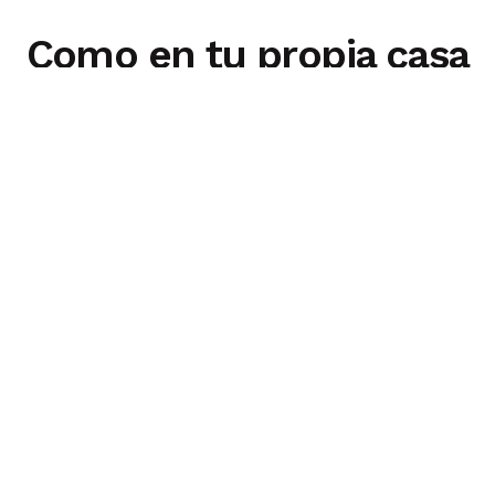
Como en tu propia casa
Corredores con vigas de madera y
ladrillo visto, fachadas blancas,
chimeneas dominando el centro de los
salones, biblioteca, zona de juegos, todo
un repertorio de zonas comunes donde
disfrutar de una estancia en grupo con
familiares y/o amigos. Se trata de una
Casa de alquiler integro, por lo que el
grupo disfrutará de toda la comodidad e
intimidad de su propia casa.