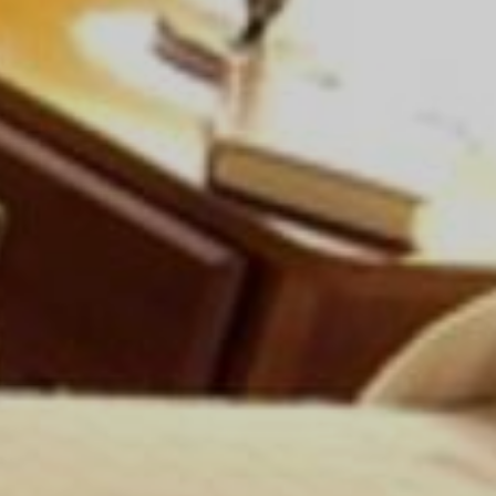
Monumentos de Consuegra
Artesanía
Historia
Naturaleza en Consuegra
Curiosidades
Saborea
Gastronomía Consuegra
Dónde comer
Descanso
Contacto