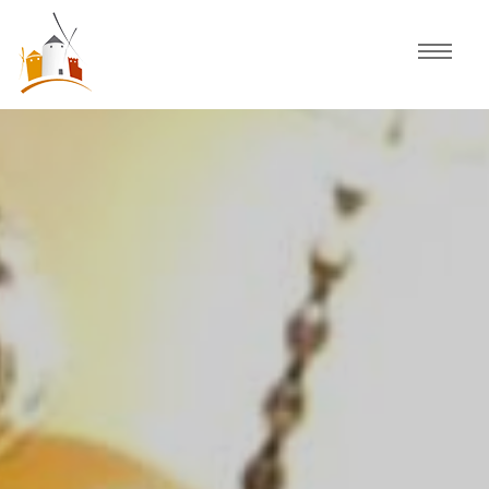
Inicio
Agenda
Experiencias
Fiestas
Actividades Consuegra
Comercio local
Descubre