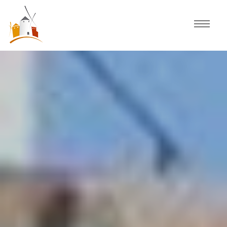
Inicio
Agenda
Experiencias
Fiestas
Actividades Consuegra
Comercio local
Descubre