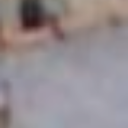
Monumentos de Consuegra
Artesanía
Historia
Naturaleza en Consuegra
Curiosidades
Saborea
Gastronomía Consuegra
Dónde comer
Descanso
Contacto