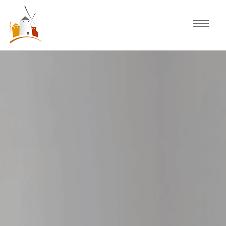
Inicio
Agenda
Experiencias
Fiestas
Actividades Consuegra
Comercio local
Descubre