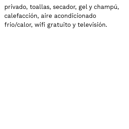
privado, toallas, secador, gel y champú,
calefacción, aire acondicionado
frio/calor, wifi gratuito y televisión.
El hotel tiene terraza con frigorífico,
microondas y algunos enseres. Además
disponemos de amplio parking
videovigilado gratuito.
Es un hotel ideal para familias o parejas
y también las mascotas son bienvenidas.
Se puede reservar el hotel completo,
para mayor intimidad y poder disfrutar