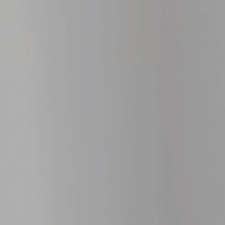
Monumentos de Consuegra
Artesanía
Historia
Naturaleza en Consuegra
Curiosidades
Saborea
Gastronomía Consuegra
Dónde comer
Descanso
Contacto